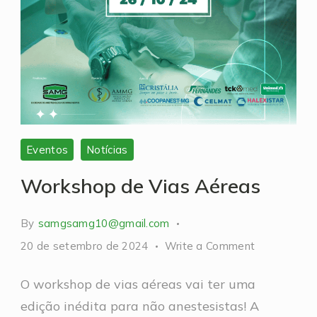
Eventos
Notícias
Workshop de Vias Aéreas
By
samgsamg10@gmail.com
on
20 de setembro de 2024
Write a Comment
Workshop
O workshop de vias aéreas vai ter uma
de
edição inédita para não anestesistas! A
Vias