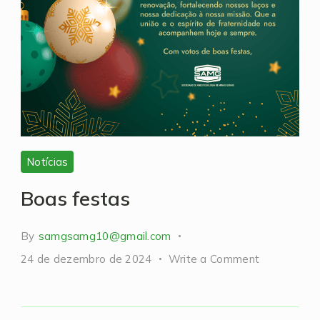
Notícias
Boas festas
By
samgsamg10@gmail.com
on
24 de dezembro de 2024
Write a Comment
Boas
festas