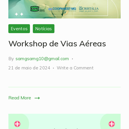
Eventos
Notícias
Workshop de Vias Aéreas
By
samgsamg10@gmail.com
on
21 de maio de 2024
Write a Comment
Workshop
de
Vias
Read More
Aéreas