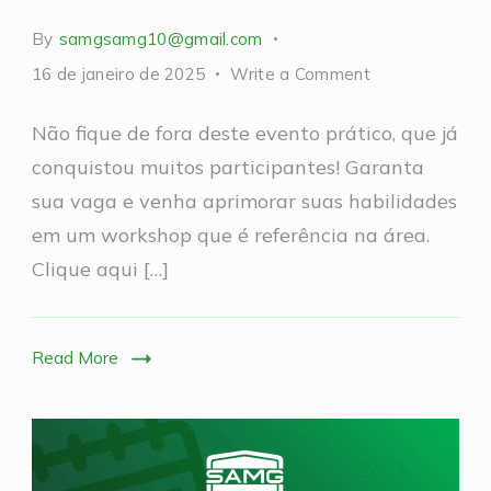
By
samgsamg10@gmail.com
on
16 de janeiro de 2025
Write a Comment
Workshop
Não fique de fora deste evento prático, que já
de
conquistou muitos participantes! Garanta
vias
sua vaga e venha aprimorar suas habilidades
aéreas
em um workshop que é referência na área.
Clique aqui […]
Read More