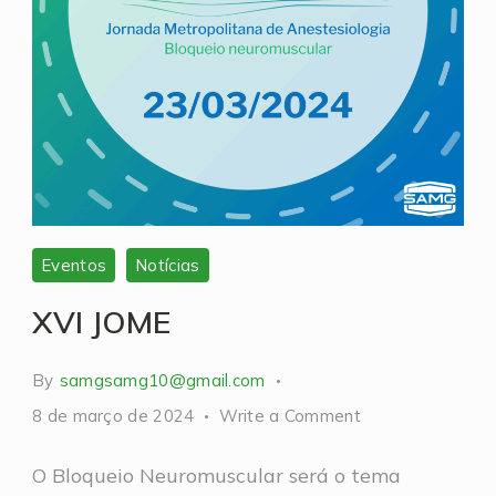
Eventos
Notícias
XVI JOME
By
samgsamg10@gmail.com
on
8 de março de 2024
Write a Comment
XVI
O Bloqueio Neuromuscular será o tema
JOME