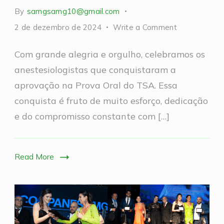
By
samgsamg10@gmail.com
on
2 de dezembro de 2024
Write a Comment
Parabéns
Com grande alegria e orgulho, celebramos os
aos
anestesiologistas que conquistaram a
Aprovados
aprovação na Prova Oral do TSA. Essa
na
conquista é fruto de muito esforço, dedicação
Prova
e do compromisso constante com […]
do
TSA
Oral
Read More
2024