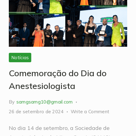
Notícias
Comemoração do Dia do
Anestesiologista
By
samgsamg10@gmail.com
on
26 de setembro de 2024
Write a Comment
Comemoraç
No dia 14 de setembro, a Sociedade de
do