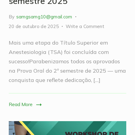
semestre 2025
By
samgsamg10@gmail.com
on
20 de outubro de 2025
Write a Comment
Parabéns
Mais uma etapa do Título Superior em
aos
Anestesiologia (TSA) foi concluída com
aprovados
sucesso!Parabenizamos todos os aprovados
na
na Prova Oral do 2º semestre de 2025 — uma
Prova
conquista que reflete dedicação, […]
Oral
do
TSA
Read More
–
2º
semestre