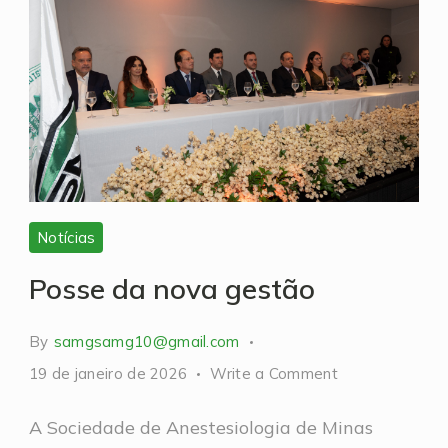
Notícias
Posse da nova gestão
By
samgsamg10@gmail.com
on
19 de janeiro de 2026
Write a Comment
Posse
A Sociedade de Anestesiologia de Minas
da