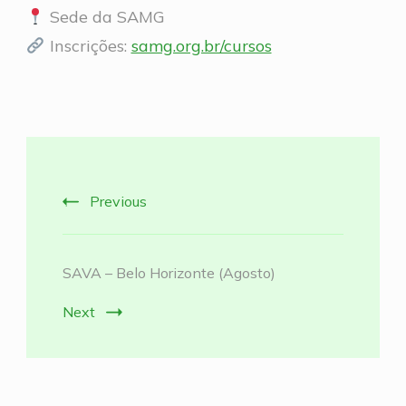
Sede da SAMG
Inscrições:
samg.org.br/cursos
Post
Navigation
Previous
SAVA – Belo Horizonte (Agosto)
Next